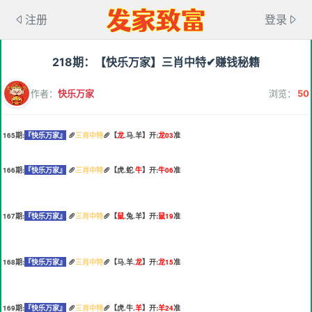
注册
登录
218期：【快乐万家】三肖中特✔赚钱秘籍
作者：
快乐万家
浏览：
50
165期:
『快乐万家』
🥖
三肖中特
🥖【
龙
.马.羊】开:
龙03
准
166期:
『快乐万家』
🥖
三肖中特
🥖【虎.蛇.
牛
】开:
牛06
准
167期:
『快乐万家』
🥖
三肖中特
🥖【
鼠
.兔.羊】开:
鼠19
准
168期:
『快乐万家』
🥖
三肖中特
🥖【马.羊.
龙
】开:
龙15
准
169期:
『快乐万家』
🥖
三肖中特
🥖【虎.牛.
羊
】开:
羊24
准