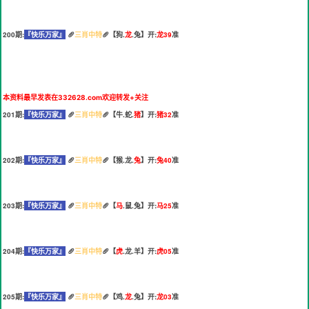
200期:
『快乐万家』
🥖
三肖中特
🥖【狗.
龙
.兔】开:
龙39
准
本资料最早发表在332628.com欢迎转发+关注
201期:
『快乐万家』
🥖
三肖中特
🥖【牛.蛇.
猪
】开:
猪32
准
202期:
『快乐万家』
🥖
三肖中特
🥖【猴.龙.
兔
】开:
兔40
准
203期:
『快乐万家』
🥖
三肖中特
🥖【
马
.鼠.兔】开:
马25
准
204期:
『快乐万家』
🥖
三肖中特
🥖【
虎
.龙.羊】开:
虎05
准
205期:
『快乐万家』
🥖
三肖中特
🥖【鸡.
龙
.兔】开:
龙03
准