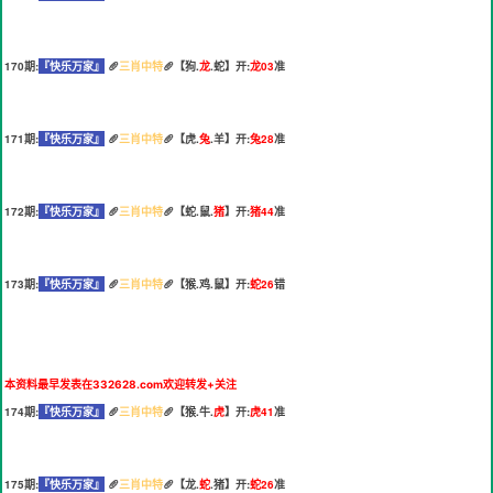
170期:
『快乐万家』
🥖
三肖中特
🥖【狗.
龙
.蛇】开:
龙03
准
171期:
『快乐万家』
🥖
三肖中特
🥖【虎.
兔
.羊】开:
兔28
准
172期:
『快乐万家』
🥖
三肖中特
🥖【蛇.鼠.
猪
】开:
猪44
准
173期:
『快乐万家』
🥖
三肖中特
🥖【猴.鸡.鼠】开:
蛇26
错
本资料最早发表在332628.com欢迎转发+关注
174期:
『快乐万家』
🥖
三肖中特
🥖【猴.牛.
虎
】开:
虎41
准
175期:
『快乐万家』
🥖
三肖中特
🥖【龙.
蛇
.猪】开:
蛇26
准