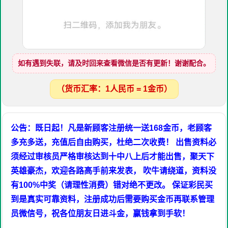
如有遇到失联，请及时回来查看微信是否有更新！谢谢配合。
（货币汇率：1人民币 = 1金币）
公告：既日起！凡是新顾客注册统一送168金币，老顾客
多充多送，充值后自由购买，杜绝二次收费！ 出售资料必
须经过审核员严格审核达到十中八上后才能出售，聚天下
英雄豪杰，欢迎各路高手前来发表， 吹牛请绕道，资料没
有100%中奖（请理性消费）错对绝不更改。 保证彩民买
到是真实可靠资料，注册成功后需要购买金币再联系管理
员微信号，祝各位朋友日进斗金，赢钱拿到手软！