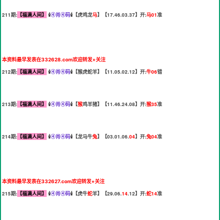
211期:
【福满人间】
🕯
④肖④码
🕯【虎鸡龙
马
】【17.46.03.37】开:
马01
准
本资料最早发表在332628.com欢迎转发+关注
212期:
【福满人间】
🕯
④肖④码
🕯【猴虎蛇羊】【11.05.02.12】开:
牛06
错
213期:
【福满人间】
🕯
④肖④码
🕯【
猴
鸡羊猪】【11.46.24.08】开:
猴35
准
214期:
【福满人间】
🕯
④肖④码
🕯【龙马牛
兔
】【03.01.06.
04
】开:
兔04
准
本资料最早发表在332627.com欢迎转发+关注
215期:
【福满人间】
🕯
④肖④码
🕯【虎牛
蛇
羊】【29.06.
14
.12】开:
蛇14
准