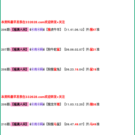
本资料最早发表在332628.com欢迎转发+关注
206期:
【福满人间】
🕯
④肖④码
🕯【
猴
虎牛羊】【11.41.06.12】开:
猴47
准
207期:
【福满人间】
🕯
④肖④码
🕯【狗牛蛇
鼠
】【09.06.02.07】开:
鼠31
准
208期:
【福满人间】
🕯
④肖④码
🕯【狗猴
鼠
兔】【09.23.
19
.04】开:
鼠19
准
本资料最早发表在332628.com欢迎转发+关注
209期:
【福满人间】
🕯
④肖④码
🕯【猴龙羊
猪
】【11.03.12.20】开:
猪08
准
210期:
【福满人间】
🕯
④肖④码
🕯【狗猴
马
鼠】【09.47.
49
.07】开:
马49
准