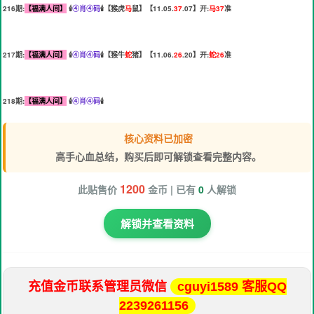
216期:
【福满人间】
🕯
④肖④码
🕯【猴虎
马
鼠】【11.05.
37
.07】开:
马37
准
217期:
【福满人间】
🕯
④肖④码
🕯【猴牛
蛇
猪】【11.06.
26
.20】开:
蛇26
准
218期:
【福满人间】
🕯
④肖④码
🕯
核心资料已加密
高手心血总结，购买后即可解锁查看完整内容。
1200
此贴售价
金币 | 已有
0
人解锁
解锁并查看资料
充值金币联系管理员微信
cguyi1589 客服QQ
2239261156