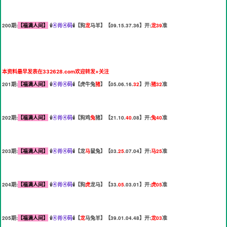
200期:
【福满人间】
🕯
④肖④码
🕯【狗
龙
马羊】【09.15.37.36】开:
龙39
准
本资料最早发表在332628.com欢迎转发+关注
201期:
【福满人间】
🕯
④肖④码
🕯【虎牛兔
猪
】【05.06.16.
32
】开:
猪32
准
202期:
【福满人间】
🕯
④肖④码
🕯【狗鸡
兔
猪】【21.10.
40
.08】开:
兔40
准
203期:
【福满人间】
🕯
④肖④码
🕯【龙
马
鼠兔】【03.
25
.07.04】开:
马25
准
204期:
【福满人间】
🕯
④肖④码
🕯【狗
虎
龙马】【33.
05
.03.01】开:
虎05
准
205期:
【福满人间】
🕯
④肖④码
🕯【
龙
马兔羊】【39.01.04.48】开:
龙03
准