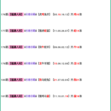
176期:
【福满人间】
🕯
④肖④码
🕯【虎
鸡
兔羊】【05.
10
.16.12】开:
鸡10
准
177期:
【福满人间】
🕯
④肖④码
🕯【猴虎
蛇
鼠】【11.05.26.07】开:
蛇14
准
178期:
【福满人间】
🕯
④肖④码
🕯【狗
牛
蛇羊】【09.06.02.12】开:
牛18
准
179期:
【福满人间】
🕯
④肖④码
🕯【
龙
牛羊猪】【
15
.06.12.08】开:
龙15
准
180期:
【福满人间】
🕯
④肖④码
🕯【
狗
马蛇兔】【
21
.37.02.04】开:
狗21
准
181期:
【福满人间】
🕯
④肖④码
🕯【猴鸡马
鼠
】【11.10.01.
19
】开:
鼠19
准